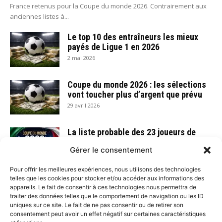
France retenus pour la Coupe du monde 2026. Contrairement aux
anciennes listes à...
Le top 10 des entraîneurs les mieux
payés de Ligue 1 en 2026
2 mai 2026
Coupe du monde 2026 : les sélections
vont toucher plus d’argent que prévu
29 avril 2026
La liste probable des 23 joueurs de
l’équipe de France pour la Coupe du
Gérer le consentement
monde...
29 avril 2026
Pour offrir les meilleures expériences, nous utilisons des technologies
telles que les cookies pour stocker et/ou accéder aux informations des
PSG – Bayern Munich : Résumé de ce
appareils. Le fait de consentir à ces technologies nous permettra de
match fou du 28 avril 2026
traiter des données telles que le comportement de navigation ou les ID
29 avril 2026
uniques sur ce site. Le fait de ne pas consentir ou de retirer son
consentement peut avoir un effet négatif sur certaines caractéristiques