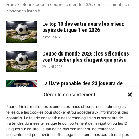
France retenus pour la Coupe du monde 2026. Contrairement aux
anciennes listes à...
Le top 10 des entraîneurs les mieux
payés de Ligue 1 en 2026
2 mai 2026
Coupe du monde 2026 : les sélections
vont toucher plus d’argent que prévu
29 avril 2026
La liste probable des 23 joueurs de
l’équipe de France pour la Coupe du
Gérer le consentement
monde...
29 avril 2026
Pour offrir les meilleures expériences, nous utilisons des technologies
telles que les cookies pour stocker et/ou accéder aux informations des
PSG – Bayern Munich : Résumé de ce
appareils. Le fait de consentir à ces technologies nous permettra de
match fou du 28 avril 2026
traiter des données telles que le comportement de navigation ou les ID
29 avril 2026
uniques sur ce site. Le fait de ne pas consentir ou de retirer son
consentement peut avoir un effet négatif sur certaines caractéristiques