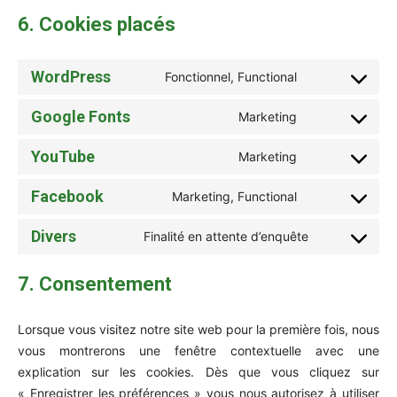
6. Cookies placés
WordPress
Fonctionnel, Functional
Consent
to
Google Fonts
Marketing
Consent
service
to
wordpress
YouTube
Marketing
Consent
service
to
google-
Facebook
Marketing, Functional
Consent
service
fonts
to
youtube
Divers
Finalité en attente d’enquête
Consent
service
to
facebook
7. Consentement
service
divers
Lorsque vous visitez notre site web pour la première fois, nous
vous montrerons une fenêtre contextuelle avec une
explication sur les cookies. Dès que vous cliquez sur
« Enregistrer les préférences » vous nous autorisez à utiliser