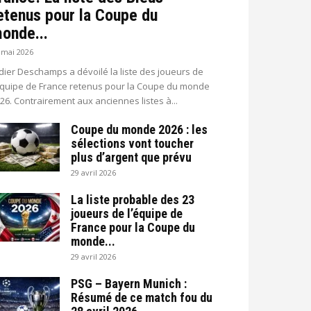
etenus pour la Coupe du
onde...
 mai 2026
dier Deschamps a dévoilé la liste des joueurs de
équipe de France retenus pour la Coupe du monde
26. Contrairement aux anciennes listes à...
Coupe du monde 2026 : les
sélections vont toucher
plus d’argent que prévu
29 avril 2026
La liste probable des 23
joueurs de l’équipe de
France pour la Coupe du
monde...
29 avril 2026
PSG – Bayern Munich :
Résumé de ce match fou du