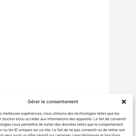
Gérer le consentement
les meilleures expériences, nous utilisons des technologies telles que les
 stocker et/ou accéder aux informations des appareils. Le fait de consentir
Politique de confidentialité
Politique de cookies (UE)
ologies nous permettra de traiter des données telles que le comportement
n ou les ID uniques sur ce site. Le fait de ne pas consentir ou de retirer son
 peut avoir un effet négatif sur certaines caractéristiques et fonctions.