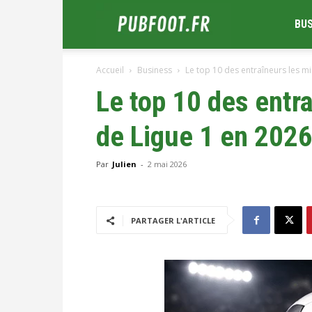
Pubfoot.fr
BU
Accueil
Business
Le top 10 des entraîneurs les mi
Le top 10 des entr
de Ligue 1 en 202
Par
Julien
-
2 mai 2026
PARTAGER L'ARTICLE