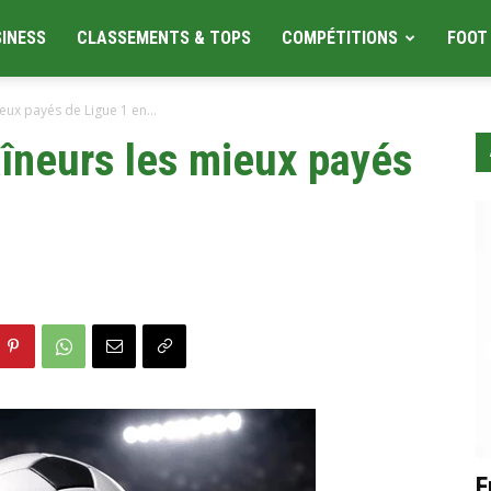
SINESS
CLASSEMENTS & TOPS
COMPÉTITIONS
FOOT
eux payés de Ligue 1 en...
aîneurs les mieux payés
6
F