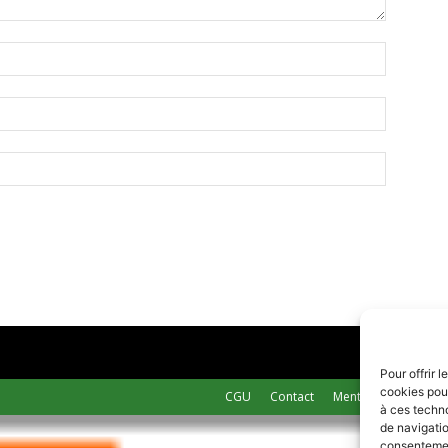
Pour offrir 
cookies pour
CGU
Contact
Mentions légales
à ces techn
de navigatio
consentement