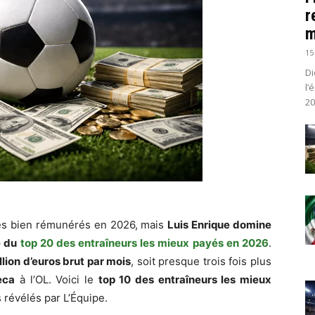
r
m
15
Di
l’
20
rès bien rémunérés en 2026, mais
Luis Enrique domine
e du
top 20 des entraîneurs les mieux payés en 2026
.
llion d’euros brut par mois
, soit presque trois fois plus
eca
à l’OL. Voici le
top 10 des entraîneurs les mieux
s révélés par L’Équipe.